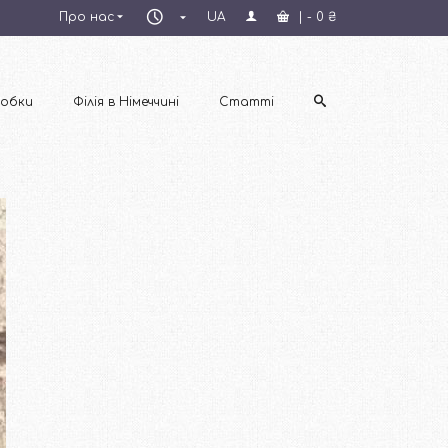
Пн–
Про нас
UA
|
-
0
₴
Пт
09:00–
18:00
обки
Філія в Німеччині
Статті