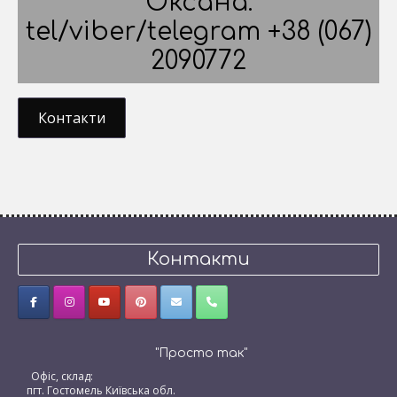
Оксана:
tel/viber/telegram +38 (067)
2090772
Контакти
Контакти
"Просто так"
Офіс, склад:
пгт. Гостомель Київська обл.