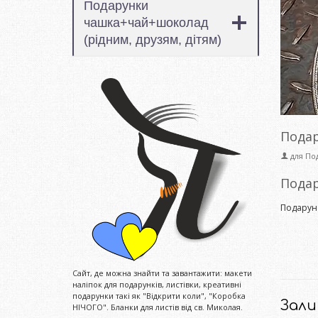
Подарунки
чашка+чай+шоколад
(рідним, друзям, дітям)
Подар
для
Под
Подар
Подарун
Сайт, де можна знайти та завантажити: макети
наліпок для подарунків, листівки, креативні
подарунки такі як "Відкрити коли", "Коробка
Зали
НІЧОГО". Бланки для листів від св. Миколая.