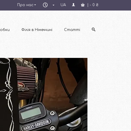
Пн–
Про нас
UA
|
-
0
₴
Пт
09:00–
18:00
обки
Філія в Німеччині
Статті