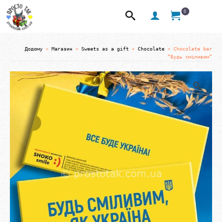
0
Додому
»
Магазин
»
Sweets as a gift
»
Chocolate
»
Chocolate bar
“Будь сміливим”