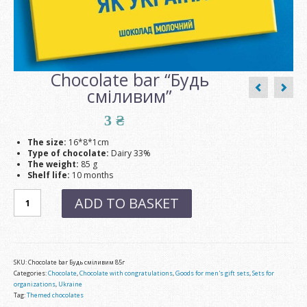
Chocolate bar “Будь
сміливим”
3
₴
The size:
16*8*1cm
Type of chocolate:
Dairy 33%
The weight:
85 g
Shelf life:
10 months
Chocolate
ADD TO BASKET
bar
"Будь
сміливим"
quantity
SKU:
Chocolate bar Будь сміливим 85г
Categories:
Chocolate
,
Chocolate with congratulations
,
Goods for men's gift sets
,
Sets for
organizations
,
Ukraine
Tag:
Themed chocolates