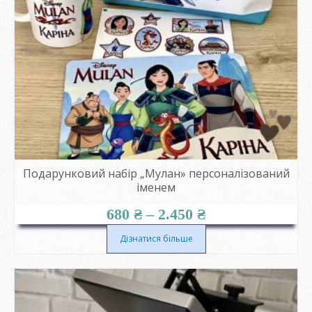
Подарунковий набір „Мулан» персоналізований
іменем
Діапазон
680
₴
–
2.450
₴
цін:
від
Дізнатися більше
680 ₴
до
2.450 ₴