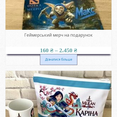
Геймерський мерч на подарунок
Діапазон
160
₴
–
2.450
₴
цін:
від
Дізнатися більше
160 ₴
до
2.450 ₴