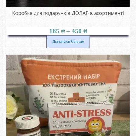
Коробка для подарунків ДОЛАР в асортименті
Діапазон
185
₴
–
450
₴
цін:
від
Дізнатися більше
185 ₴
до
450 ₴