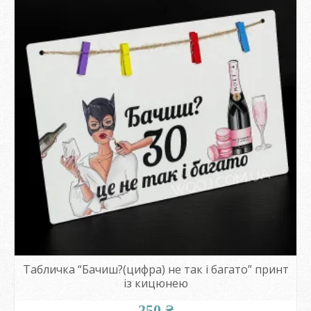
Табличка “Бачиш?(цифра) не так і багато” принт
із кицюнею
250
₴