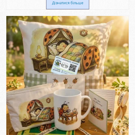
від
Дізнатися більше
167 ₴
до
2.450 ₴