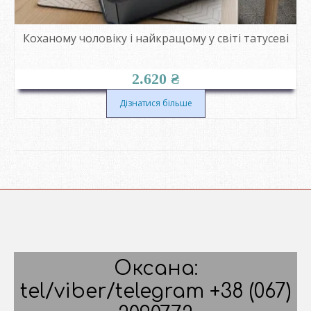
Коханому чоловіку і найкращому у світі татусеві
2.620
₴
Дізнатися більше
Оксана:
tel/viber/telegram +38 (067)