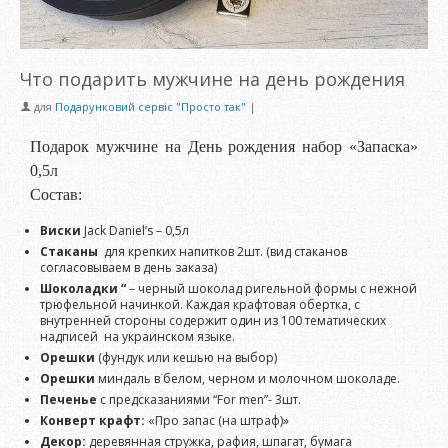
Что подарить мужчине на день рождения
для
Подарунковий сервіс "Просто так"
|
Подарок мужчине на День рождения набор «Запаска»
0,5л
Состав:
Виски
Jack Daniel’s – 0,5л
Стаканы
для крепких напитков 2шт. (вид стаканов
согласовываем в день заказа)
Шоколадки “
– черный шоколад ригельной формы с нежной
трюфельной начинкой. Каждая крафтовая обертка, с
внутренней стороны содержит один из 100 тематических
надписей на украинском языке.
Орешки
(фундук или кешью на выбор)
Орешки
миндаль в белом, черном и молочном шоколаде.
Печенье
с предсказаниями “For men”- 3шт.
Конверт крафт:
«Про запас (на штраф)»
Декор:
деревянная стружка, рафия, шпагат, бумага