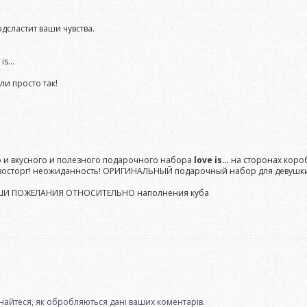
сластит ваши чувства.
 is…
и просто так!
 и вкусного и полезного подарочного набора
love is…
на сторонах короб
восторг! неожиданность! ОРИГИНАЛЬНЫЙ подарочный набор для девушки, 
АШИ ПОЖЕЛАНИЯ ОТНОСИТЕЛЬНО наполнения куба
.
найтеся, як обробляються дані ваших коментарів.