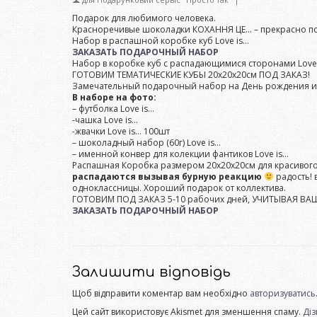
Подарок для любимого человека.
Красноречивые шоколадки КОХАННЯ ЦЕ… – прекрасно под
Набор в распашной коробке куб Love is…
ЗАКАЗАТЬ ПОДАРОЧНЫЙ НАБОР
Набор в коробке куб с распадающимися сторонами Love
ГОТОВИМ ТЕМАТИЧЕСКИЕ КУБЫ 20х20х20см ПОД ЗАКАЗ!
Замечательный подарочный набор на День рождения ил
В наборе на фото:
– футболка Love is…
-чашка Love is…
-жвачки Love is… 100шт
– шоколадный набор (60г) Love is…
– именной конвер для колекции фантиков Love is…
Распашная Коробка размером 20х20х20см для красивого
распадаются вызывая бурную реакцию
радость! 
одноклассницы. Хороший подарок от коллектива.
ГОТОВИМ ПОД ЗАКАЗ 5-10 рабочих дней, УЧИТЫВАЯ В
ЗАКАЗАТЬ ПОДАРОЧНЫЙ НАБОР
Залишити відповідь
Щоб відправити коментар вам необхідно
авторизуватись
Цей сайт використовує Akismet для зменшення спаму.
Діз