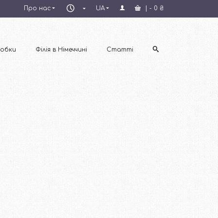
Пн–
Про нас
UA
|
-
0
₴
Пт
09:00–
18:00
обки
Філія в Німеччині
Статті