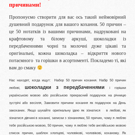
причинами!
Пропонуємо створити для вас ось такий неймовірний
душевний подарунок для вашого кохання. 50 причин –
це 50 нотатків із вашими причинами, надруковані на
крафтовому та білому аркуші, шоколадки із
передбаченнями чорні та молочні дуже цікаві та
оригінальні, кожна шоколадка – відкриття нового
потаємного та горішки в асортименті. Покладемо ті, які
вам до смаку
Нас находят, когда ищут:
Набор 50 причин кохання. Набір 50 причин
шоколадки з передбаченнями
любові,
і горішки
українською мовою або російською прекрасний подарунок на річницю
зустрічі або весілля, Замовити причини кохання як подарунок на День
закоханих. Якщо шукайте оригінальну ідею як зізнатися в любові, як
зізнатися дівчині в коханні, записки з зізнаннями, 50 причин, чому я люблю
тебе російською мовою, 50 причин, чому я люблю тебе англійською мовою
список причин, шаблон хлопцеві, чоловікові, чоловікові, коханому. Як