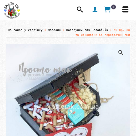
0
На головну сторінку
»
Магазин
»
Подарунки для чоловіків
»
50 причин
та шоколадки із передбаченнями