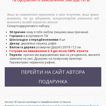
та оформляйте замовлення. Хай щастить!
Якщо ви намагаєтеся переконати в своїх почуттях, якщо важко
вимовити, те що відчуваєте, використовуйте унікальний вид
визнання у вигляді згорнутих записок
Склад подарункового набору:
50 причин
чому я тебе люблю (пишемо ваші причини)
Горішки
в асортименті 70г
Шоколадки з передбаченнями
9 шт
Декор:
дерев’яна стружка, рафія
Валіза із дерева
розміром (ДхШхГ) 20/18 / 7,5 см.
Готуємо на замовлення 2-3 дні після 100% оплати
Перелік
причин ми відправляємо вам на узгодження, зможете
замінити на свої. Друкуємо на лазерному принтері.
Перемотуємо червоною рафією.
ПЕРЕЙТИ НА САЙТ АВТОРА
ПОДАРУНКА
Артикул:
50 причин шоколадки із передбаченнями та горішки
Категорії:
Подарунки для чоловіків
,
Подарунки на День Св. Валентина 14 лютого
,
Річниця