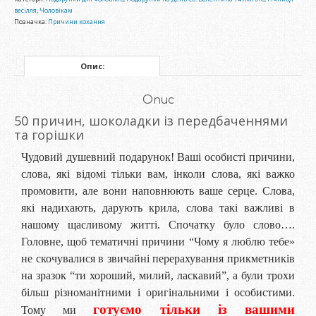
весілля
,
Чоловікам
Позначка:
Причини кохання
Опис:
Опис
50 причин, шоколадки із передбаченнями
та горішки
Чудовий душевний подарунок! Ваші особисті причини,
слова, які відомі тільки вам, інколи слова, які важко
промовити, але вони наповнюють ваше серце. Слова,
які надихають, дарують крила, слова такі важливі в
нашому щасливому житті. Спочатку було слово….
Головне, щоб тематичні причини “Чому я люблю тебе»
не скочувалися в звичайні перерахування прикметників
на зразок “ти хороший, милий, ласкавий”, а були трохи
більш різноманітними і оригінальними і особистими.
готуємо тільки із вашими
Тому ми