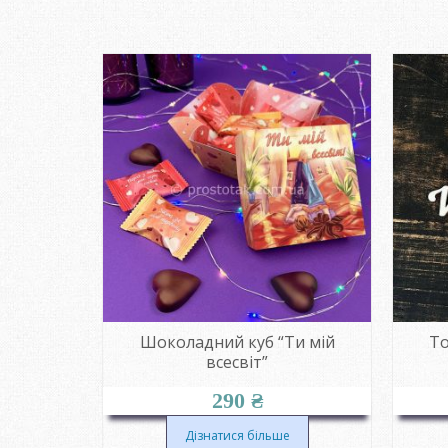
 Love is”
Шоколадний куб “Ти мій
То
всесвіт”
290
₴
Дізнатися більше