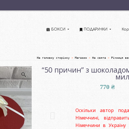
БОКСИ
ПОДАРУНКИ
Кор
На головну сторінку
»
Магазин
»
На свята
»
Річниця ве
“50 причин” з шоколадом
мил
770
₴
Оскільки автор под
Німеччині, відправ
Німеччини в Україн