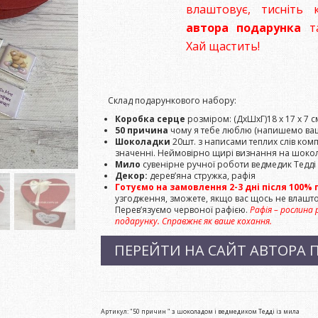
влаштовує, тисніть
автора подарунка
та
Хай щастить!
Склад подарункового набору:
Коробка серце
розміром: (ДхШхГ)18 х 17 х 7 с
50 причина
чому я тебе люблю (напишемо ваш
Шоколадки
20шт. з написами теплих слів комп
значенні. Неймовірно щирі визнання на шокол
Мило
сувенірне ручної роботи ведмедик Тедді
Декор:
дерев’яна стружка, рафія
Готуємо на замовлення 2-3 дні після 100
узгодження, зможете, якщо вас щось не влаштов
Перев’язуємо червоної рафією.
Рафія – рослина
подарунку. Справжнє як ваше кохання.
ПЕРЕЙТИ НА САЙТ АВТОРА 
Артикул:
"50 причин " з шоколадом і ведмедиком Тедді із мила