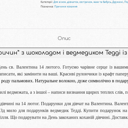
Категорії:
Для жінок, дівчаток, сестричок, мам та бабусь
,
Дружині
,
По
Позначка:
Причини кохання
Опис
ричин” з шоколадом і ведмедиком Тедді і
ень св. Валентина 14 лютого. Готуємо чарівне серце із ваши
писати, які замінити на ваші. Красиві рулончики із крафт папер
а роду пальмових. Натуральне волокно, дуже символічно в подар
милі ведмежата, а з іншої – написи визнання щирих теплих слів, п
івчині на 14 лютог. Подарунки для дівчат на Валентина. Вален
 3д мило для подарунків ведмедик Тедді. Купити подарунок на 
сілля. Що подарувати на День закоханих коханій дівчині. Доста