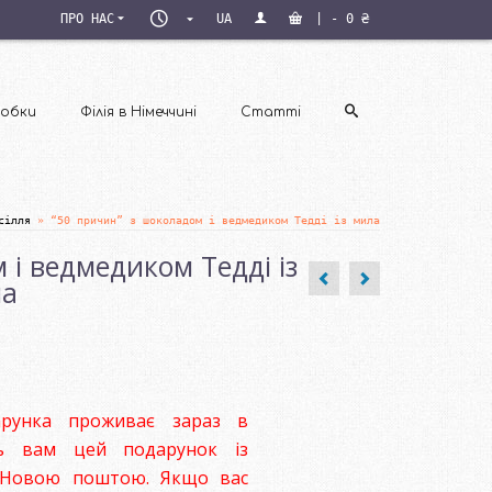
ПН–
ПРО НАС
UA
|
-
0
₴
ПТ
09:00–
18:00
обки
Філія в Німеччині
Статті
сілля
»
“50 причин” з шоколадом і ведмедиком Тедді із мила
 і ведмедиком Тедді із
а
арунка проживає зараз в
ить вам цей подарунок із
у Новою поштою. Якщо вас