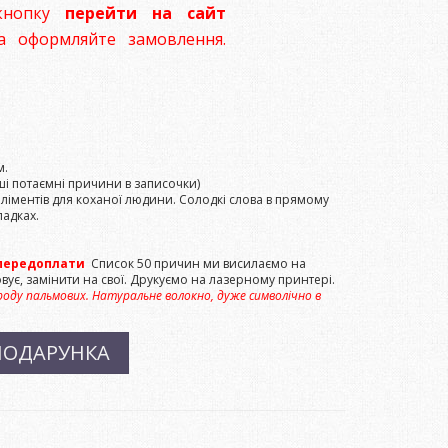
 кнопку
перейти на сайт
 оформляйте замовлення.
м.
і потаємні причини в записочки)
ліментів для коханої людини. Солодкі слова в прямому
адках.
% передоплати
Список 50 причин ми висилаємо на
ує, замінити на свої. Друкуємо на лазерному принтері.
 роду пальмових. Натуральне волокно, дуже символічно в
ПОДАРУНКА