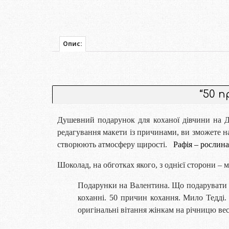
Опис:
“50 п
Душевний подарунок для коханої дівчини на Д
редагування макети із причинами, ви зможете на
створюють атмосферу щирості.
Рафія – рослин
Шоколад, на обготках якого, з однієї сторони – 
Подарунки на Валентина. Що подарувати д
коханні. 50 причин кохання. Мило Тедді.
оригінальні вітання жінкам на річницю ве