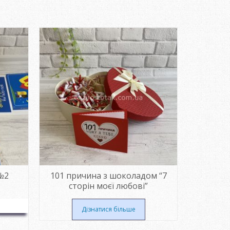
№2
101 причина з шоколадом “7
Подушк
сторін моєї любові”
котик і 
Дізнатися більше