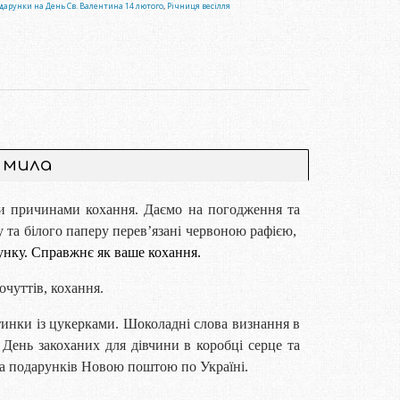
дарунки на День Св. Валентина 14 лютого
,
Річниця весілля
з мила
ми причинами кохання. Даємо на погодження та
у та білого паперу перев’язані червоною рафією,
унку. Справжнє як ваше кохання.
очуттів, кохання.
тинки із цукерками. Шоколадні слова визнання в
День закоханих для дівчини в коробці серце та
вка подарунків Новою поштою по Україні.