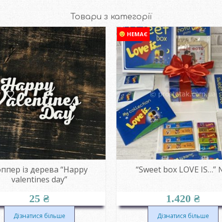
Товари з категорії
НЕМАЄ
ппер із дерева “Happy
“Sweet box LOVE IS…” 
valentines day”
25
₴
1.420
₴
Дізнатися більше
Дізнатися більше