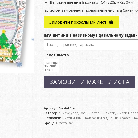
Великий
іменний
конверт С4 (320ммх230мм)
Із листом замовляють похвальний лист від Санти К
Замовити похвальний лист
Ім'я дитини в називному і давальному відмін
Текст листа
ЗАМОВИТИ МАКЕТ ЛИСТА
Артикул:
SantaL1ua
Категорій:
New year
,
Іменні вітальні листи
,
Листи новор
Позначки:
Листи дітям
,
Подарунки від Санти Клауса
,
Под
Бренд:
ProstoTak