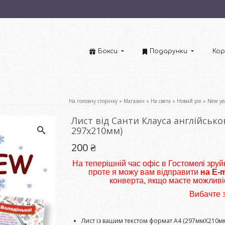
Бокси
Подарунки
Кор
На головну сторінку
»
Магазин
»
На свята
»
Новий рік
»
New ye
Лист від Санти Клауса англійськ
297х210мм)
200
₴
На теперішній час офіс в Гостомелі зру
проте я можу вам відправити
на E-m
конверта, якщо маєте можливі
Вибачте 
Лист із вашим текстом формат A4 (297ммХ210м