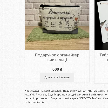
Подарунок органайзер
Табл
вчительці
600
₴
Дізнатися більше
подарунок для дитини від Санти, і
Нас знаходять, коли шукають:
Україні. Лист від Діда Мороза, солодкі саночки і сніжинка г
сервісі просто так. Подарунковий сервіс “ПРОСТО ТАК” в г. Ки
та їх реалізація.