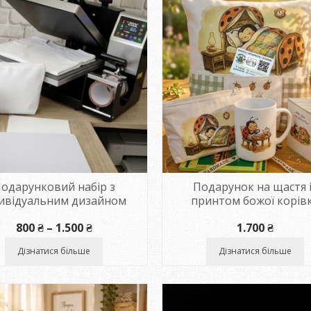
одарунковий набір з
Подарунок на щастя 
дивідуальним дизайном
принтом божої корів
Діапазон
800
₴
–
1.500
₴
1.700
₴
цін:
від
Дізнатися більше
Дізнатися більше
800 ₴
до
1.500 ₴