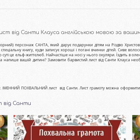
ист від Санти Клауса англійською мовою за ваши
лорний) персонаж САНТА, який дарує подарунки дітям на Різдво Христове
е спеціальну книгу, куди записує хороші і погані вчинки дітей. Сиве волос
 суті це ельф-життєлюб. Найчастіше на носі у нього окуляри. Їздить в оле
та напише вашій дитині? Замовити барвистий лист від Санти Клауса нео
ку. ІМЕННИЙ ПОХВАЛЬНИЙ лист від Санти. Лист грамоту можна оформити 
 від Санти