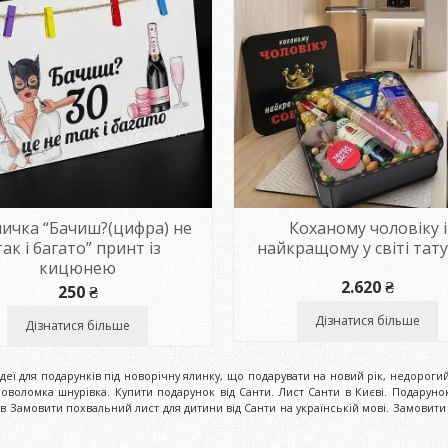
ичка “Бачиш?(цифра) не
Коханому чоловіку і
так і багато” принт із
найкращому у світі тату
кицюнею
2.620
₴
250
₴
Дізнатися більше
Дізнатися більше
деї для подарунків під новорічну ялинку, що подарувати на новий рік, недорогий
оловоломка шнурівка. Купити подарунок від Санти. Лист Санти в Києві. Подарунок
ев Замовити похвальний лист для дитини від Санти на українській мові. Замовити 