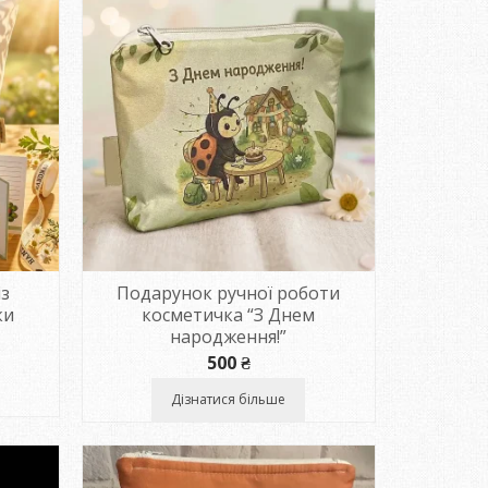
із
Подарунок ручної роботи
ки
косметичка “З Днем
народження!”
500
₴
Дізнатися більше