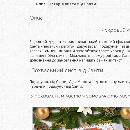
Опис:
Історія листа від Санти
Опис
Яскравий л
Різдвяний дід, північноамериканський казковий (фольк
Санта – веселун і реготун, дарує веселі подарунки і вед
ковпак. Темний шкіряний пояс обтягує товсте черевце. По
залишені біля каміна. Можливо, в цьому році саме Сан
доповнення до замовлення напишіть бажаний текст.
Похвальний лист від Санти
Подарунок від Санти, Діда Мороза під новорічну ялин
чарівний подарунок від Санти.
З похвальним листом
замовляють лист