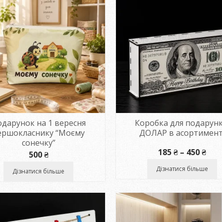
дарунок на 1 вересня
Коробка для подарунк
ершокласнику “Моєму
ДОЛАР в асортимент
сонечку”
Діа
185
₴
–
450
₴
500
₴
цін:
від
Дізнатися більше
Дізнатися більше
185 
до
450 