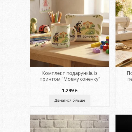
Комплект подарунків із
По
принтом “Моєму сонечку”
п
1.299
₴
Дізнатися більше