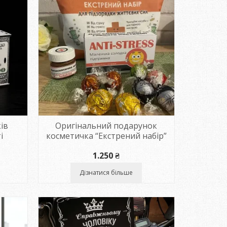
ів
Оригінальний подарунок
і
косметичка “Екстрений набір”
пазон
1.250
₴
Дізнатися більше
₴
₴