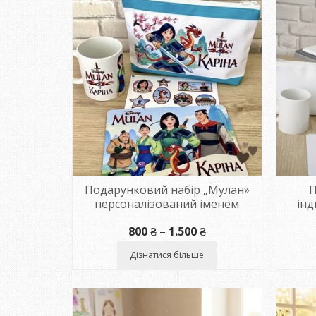
Подарунковий набір „Мулан»
П
персоналізований іменем
ін
Діапазон
800
₴
–
1.500
₴
цін:
від
Дізнатися більше
800 ₴
до
1.500 ₴