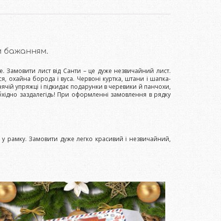
м бажанням.
. Замовити лист від Санти – це дуже незвичайний лист.
ся, охайна борода і вуса. Червоні куртка, штани і шапка-
нячій упряжці і підкидає подарунки в черевики й панчохи,
бхідно заздалегідь! При оформленні замовлення в рядку
у рамку. Замовити дуже легко красивий і незвичайний,