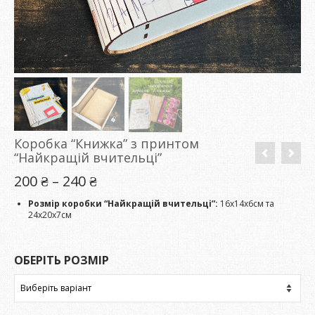
Коробка “Книжка” з принтом
“Найкращій вчительці”
Діапазон
200
₴
–
240
₴
цін:
від
Розмір коробки “Найкращій вчительці”
:
16х14х6см та
200 ₴
24х20х7см
до
240 ₴
ОБЕРІТЬ РОЗМІР