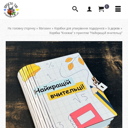
0
На головну сторінку
»
Магазин
»
Коробки для упакування подарунків
»
Із дерева
»
Коробка “Книжка” з принтом “Найкращій вчительці”