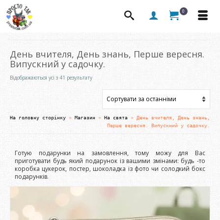
0
День вчителя, День знань, Перше вересня.
Випускний у садочку.
Сортовано
Відображаються усі з 41 результату
за
останнім
На головну сторінку
»
Магазин
»
На свята
»
День вчителя, День знань,
Перше вересня. Випускний у садочку.
Готую подарунки на замовлення, тому можу для Вас
приготувати будь який подарунок із вашими змінами: будь -то
коробка цукерок, постер, шоколадка із фото чи солодкий бокс
подарунків.