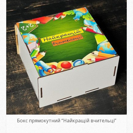
Бокс прямокутний “Найкращій вчительці”