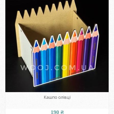
Кашпо олівці
190
₴