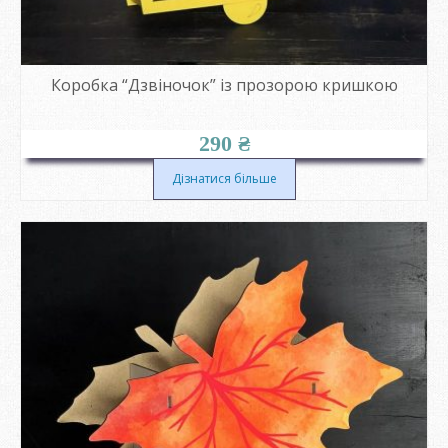
Коробка “Дзвіночок” із прозорою кришкою
290
₴
Дізнатися більше