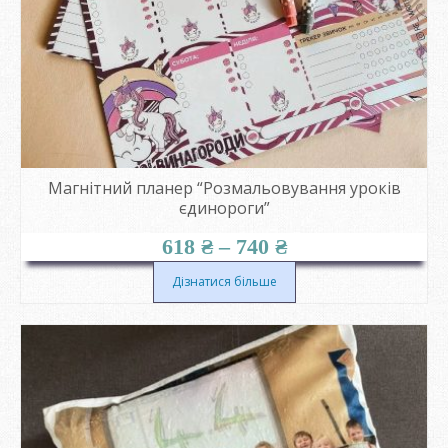
Магнітний планер “Розмальовування уроків
єдинороги”
Діапазон
618
₴
–
740
₴
цін:
від
Дізнатися більше
618 ₴
до
740 ₴