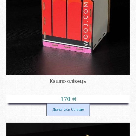
Кашпо олівець
170
₴
Дізнатися більше