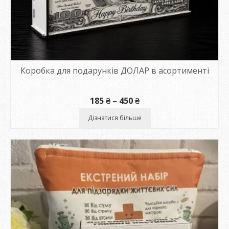
Коробка для подарунків ДОЛАР в асортименті
Діапазон
185
₴
–
450
₴
цін:
від
Дізнатися більше
185 ₴
до
450 ₴