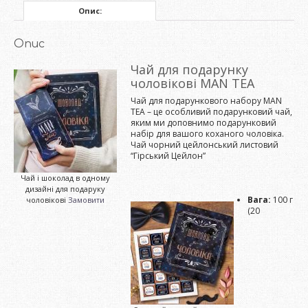
Опис:
Опис
Чай для подарунку
чоловікові MAN TEA
Чай для подарункового набору MAN
TEA – це особливий подарунковий чай,
яким ми доповнимо подарунковий
набір для вашого коханого чоловіка.
Чай чорний цейлонський листовий
“Гірський Цейлон”
Чай і шоколад в одному
дизайні для подаруку
Вага:
100 г
чоловікові
Замовити
(20