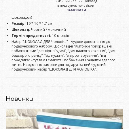
Смачний чорний шоколад
в подарунок чоловікові-
ЗАМОВИТИ
шоколадок)
Розмір:
19 * 16 * 1,7 см
Шоколад:
Чорний / молочний
Термін придатності:
10 місяців
Набір “ШОКОЛАД ДЛЯ Чоловіка” – чудове доповнення до
подарункового набору. Шоколадні плиточки прикрашені
побажаннями “для вірної удачі”, “для палкого кохання”, “для
бадьорого ранку”, “від нудьги”, “від розчарування”, “від
понеділка” – тут вам і смакота і побажання і рецепти вдалого
життя. Неодмінно замовте для подарунка цей чудовий
подарунковий набір “ШОКОЛАД ДЛЯ ЧОЛОВІКА”.
Новинки