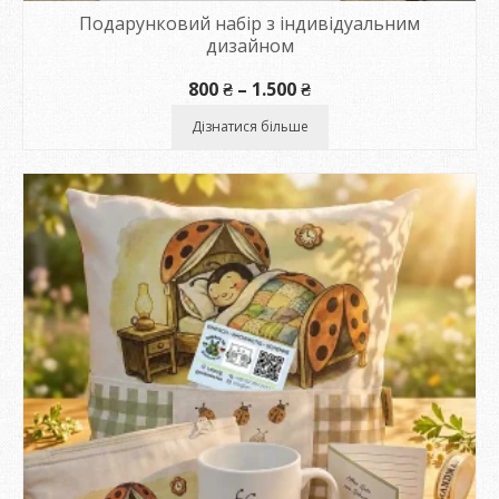
Подарунковий набір з індивідуальним
дизайном
Діапазон
800
₴
–
1.500
₴
цін:
від
Дізнатися більше
800 ₴
до
1.500 ₴