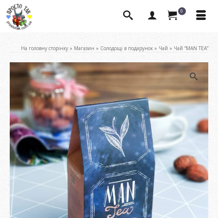
0
На головну сторінку
»
Магазин
»
Солодощі в подарунок
»
Чай
»
Чай “MAN TEA”