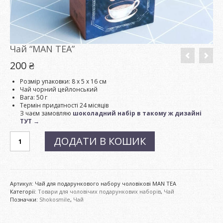
Чай “MAN TEA”
200
₴
Розмір упаковки: 8 х 5 х 16 см
Чай чорний цейлонський
Вага: 50 г
Термін придатності 24 місяців
З чаєм замовляю
шоколадний набір в такому ж дизайні
ТУТ →
Чай
ДОДАТИ В КОШИК
"MAN
TEA"
кількість
Артикул:
Чай для подарункового набору чоловікові MAN TEA
Категорії:
Товари для чоловічих подарункових наборів
,
Чай
Позначки:
Shokosmile
,
Чай