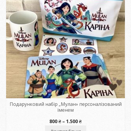
Подарунковий набір „Мулан» персоналізований
іменем
Діапазон
800
₴
–
1.500
₴
цін:
від