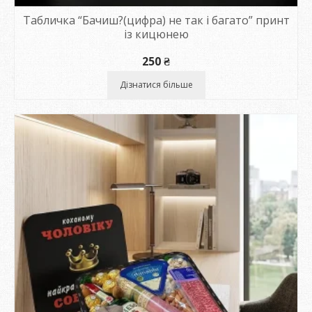
Табличка “Бачиш?(цифра) не так і багато” принт
із кицюнею
250
₴
Дізнатися більше