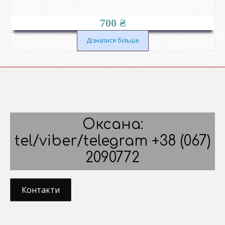
700
₴
Дізнатися більше
Оксана:
tel/viber/telegram +38 (067)
2090772
Контакти