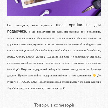
Замовити
щось оригінальне для
Нас знаходять, коли шукають:
подарунка,
а що подарувати на День народження, ідеї подарунків,
замовити подарунковий набір для подруги, подарунковий набір для чоловіка чи
дружини.
смаколики українські в Києві, замовити смачненький подарунок, що
смачного подарувати? Солодкі подарункові набори на замовлення для дівчини,
жінки, хлопця, брата, чоловіка, Шоколад та кава у подарункових наборах,
тематичні солодощі на свята, подарункові набори солодощів для дітей на
Новий рік
Готуємо подарункові набори із кавою, солодощами та будь-що
додамо. Просто замовляйте подарункові набори, а там домовимось
До
зустрічі з ПРОСТО ТАК! Подарунок шоколад справжньому чоловікові купити в
Україні подарунки смаколики гуртом та в роздріб.
Товари з категорії